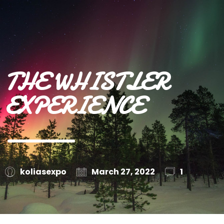
THE WHISTLER
EXPERIENCE
koliasexpo
March 27, 2022
1